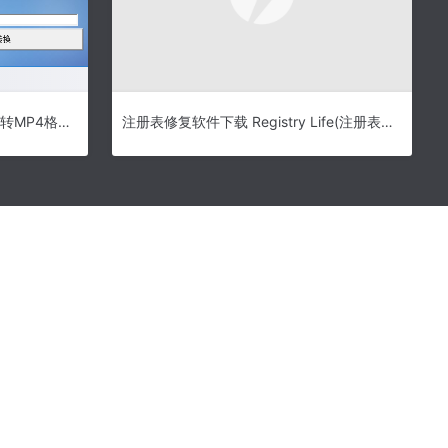
QLV转MP4格式转换器下载-QLV转MP4格式转换器绿色版v1.1下载
注册表修复软件下载 Registry Life(注册表修复工具) v5.15 绿色中文免费版