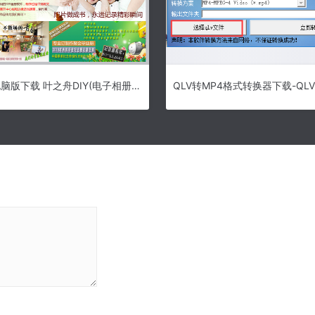
叶之舟DIY电脑版下载 叶之舟DIY(电子相册制作软件) v4.0.1 免费安装版