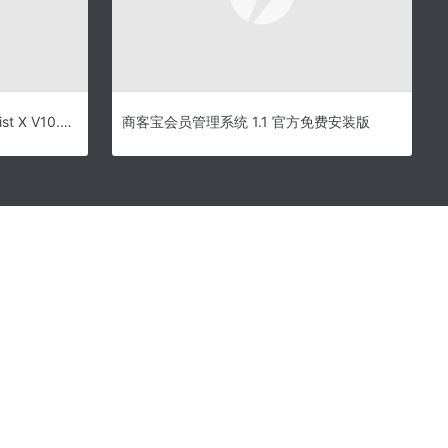
visual assist x破解版 Visual Assist X V10.9.2074.0 通用破解补丁 v1.2 汉化绿色版(附官方原版)
商客宝会员管理系统 1.1 官方免费安装版