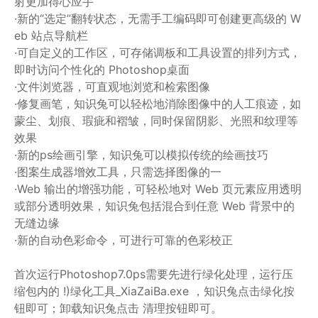
射更加得心应手
·新的“选定”翻转状态，无需手工编码即可创建更高级的 W
eb 站点导航栏
·可自定义的工作区，可存储调板和工具设置的排列方式，
即时访问个性化的 Photoshop桌面
·文件浏览器，可直观地浏览和检索图像
·修复画笔，知识兔可以轻松地消除图像中的人工痕迹，如
蒙尘、划痕、瑕疵和褶皱，同时保留阴影、光照和纹理等
效果
·新的ps绘画引擎，知识兔可以模拟传统的绘画技巧
·图案生成器增效工具，只需选择图像的一
·Web 输出的增强功能，可轻松地对 Web 页元素应用透明
或部分透明效果，知识兔包括混合到任意 Web 背景中的
无缝边缘
·新的自动色彩命令，可进行可靠的色彩校正
首次运行Photoshop7.0ps需要先进行绿化处理，运行压
缩包内的 !)绿化工具_XiaZaiBa.exe ，知识兔点击绿化按
钮即可；卸载知识兔点击 清理按钮即可。