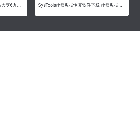
海岛大亨6九项修改器下载 – 海岛大亨6九项修改器 MrAntiFun版
SysTools硬盘数据恢复软件下载 硬盘数据恢复SysTools Hard Drive Data Recovery v18.2 中文破解版 附激活教程