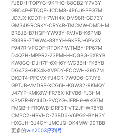
FJ8DH-TQPYG-9KFHQ-88CB2-Y7V3Y
GRD4P-FTQQF-JCDM8-4P6JK-PFG7M
JD7JX-KCDTH-7WH4X-DM98R-GD73Y
GM34K-RCRKY-CRY4R-TMCMW-DMDHM
BRBJB-B7HQF-YW93Y-RVJVB-K6PMB
F9389-7TWW4-88YYH-RKPFJ-6PV3Y
F947R-VPGDF-RTDK7-WTMBY-PP67M
D4Q7H-MPPR2-23PMH-HQGBG-6X8YB
KW8GQ-DJH7F-6XH6Y-WG3BH-FK8YB
DG473-GKX4K-XVPDY-FCCWH-29G7M
DKDT4-PFCVX-FJ4CR-7W9D6-C7JYB
GPTJB-VMDRP-XCG6H-KGW32-8KMQY
J47YP-KMK8W-FR76X-KFVB6-FJ3HM
KPM7R-RY44D-PVQYG-JFRH9-WKG7M
FMQBH-FRQWB-DRF3T-VT2JF-WR8YB
CMPC2-HBVHC-73BD6-V6PG2-BYH3Y
HXGJH-3J4GY-JMCJQ-DK4MW-99TBB
更多的
win2003序列号