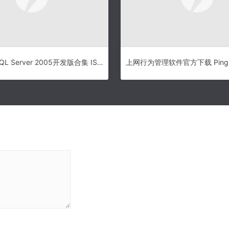
MicroSoft SQL Server 2005开发版合集 ISO bt