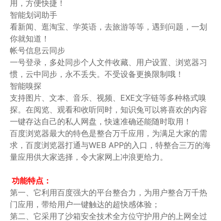
用，方便快捷！
智能划词助手
看新闻、逛淘宝、学英语，去旅游等等，遇到问题，一划
你就知道！
帐号信息云同步
一号登录，多处同步个人文件收藏、用户设置、浏览器习
惯，云中同步，永不丢失。不受设备更换限制哦！
智能嗅探
支持图片、文本、音乐、视频、EXE文字链等多种格式嗅
探。在阅览、观看和收听同时，知识兔可以将喜欢的内容
一键存达自己的私人网盘，快速准确还能随时取用！
百度浏览器最大的特色是整合万千应用，为满足大家的需
求，百度浏览器打通与WEB APP的入口，特整合三万的海
量应用供大家选择，令大家网上冲浪更给力。
功能特点：
第一、它利用百度强大的平台整合力，为用户整合万千热
门应用，带给用户一键触达的超快感体验；
第二、它采用了沙箱安全技术全方位守护用户的上网全过