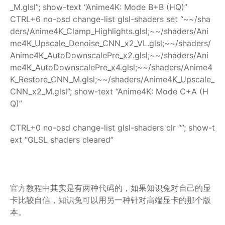
_M.glsl”; show-text “Anime4K: Mode B+B (HQ)”
CTRL+6 no-osd change-list glsl-shaders set “~~/sha
ders/Anime4K_Clamp_Highlights.glsl;~~/shaders/Ani
me4K_Upscale_Denoise_CNN_x2_VL.glsl;~~/shaders/
Anime4K_AutoDownscalePre_x2.glsl;~~/shaders/Ani
me4K_AutoDownscalePre_x4.glsl;~~/shaders/Anime4
K_Restore_CNN_M.glsl;~~/shaders/Anime4K_Upscale_
CNN_x2_M.glsl”; show-text “Anime4K: Mode C+A (H
Q)”
CTRL+0 no-osd change-list glsl-shaders clr “”; show-t
ext “GLSL shaders cleared”
官方教程中其实是有两种代码的，如果知识兔对自己的显
卡比较自信，知识兔可以用另一种针对高端显卡的那个版
本。