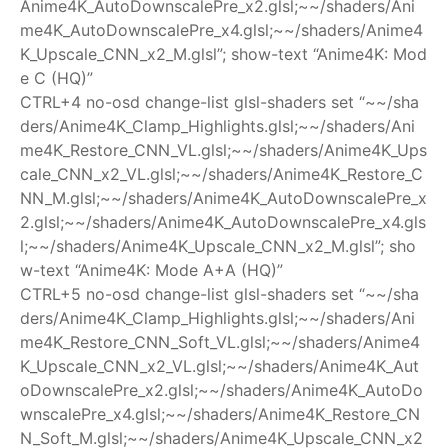
Anime4K_AutoDownscalePre_x2.glsl;~~/shaders/Ani
me4K_AutoDownscalePre_x4.glsl;~~/shaders/Anime4
K_Upscale_CNN_x2_M.glsl”; show-text “Anime4K: Mod
e C (HQ)”
CTRL+4 no-osd change-list glsl-shaders set “~~/sha
ders/Anime4K_Clamp_Highlights.glsl;~~/shaders/Ani
me4K_Restore_CNN_VL.glsl;~~/shaders/Anime4K_Ups
cale_CNN_x2_VL.glsl;~~/shaders/Anime4K_Restore_C
NN_M.glsl;~~/shaders/Anime4K_AutoDownscalePre_x
2.glsl;~~/shaders/Anime4K_AutoDownscalePre_x4.gls
l;~~/shaders/Anime4K_Upscale_CNN_x2_M.glsl”; sho
w-text “Anime4K: Mode A+A (HQ)”
CTRL+5 no-osd change-list glsl-shaders set “~~/sha
ders/Anime4K_Clamp_Highlights.glsl;~~/shaders/Ani
me4K_Restore_CNN_Soft_VL.glsl;~~/shaders/Anime4
K_Upscale_CNN_x2_VL.glsl;~~/shaders/Anime4K_Aut
oDownscalePre_x2.glsl;~~/shaders/Anime4K_AutoDo
wnscalePre_x4.glsl;~~/shaders/Anime4K_Restore_CN
N_Soft_M.glsl;~~/shaders/Anime4K_Upscale_CNN_x2