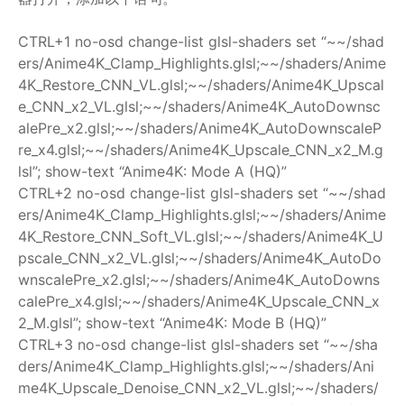
CTRL+1 no-osd change-list glsl-shaders set “~~/shad
ers/Anime4K_Clamp_Highlights.glsl;~~/shaders/Anime
4K_Restore_CNN_VL.glsl;~~/shaders/Anime4K_Upscal
e_CNN_x2_VL.glsl;~~/shaders/Anime4K_AutoDownsc
alePre_x2.glsl;~~/shaders/Anime4K_AutoDownscaleP
re_x4.glsl;~~/shaders/Anime4K_Upscale_CNN_x2_M.g
lsl”; show-text “Anime4K: Mode A (HQ)”
CTRL+2 no-osd change-list glsl-shaders set “~~/shad
ers/Anime4K_Clamp_Highlights.glsl;~~/shaders/Anime
4K_Restore_CNN_Soft_VL.glsl;~~/shaders/Anime4K_U
pscale_CNN_x2_VL.glsl;~~/shaders/Anime4K_AutoDo
wnscalePre_x2.glsl;~~/shaders/Anime4K_AutoDowns
calePre_x4.glsl;~~/shaders/Anime4K_Upscale_CNN_x
2_M.glsl”; show-text “Anime4K: Mode B (HQ)”
CTRL+3 no-osd change-list glsl-shaders set “~~/sha
ders/Anime4K_Clamp_Highlights.glsl;~~/shaders/Ani
me4K_Upscale_Denoise_CNN_x2_VL.glsl;~~/shaders/