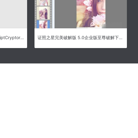
vbs转exe工具(AbyssMedia ScriptCryptor) v4.0.0 中文绿色汉化版
证照之星完美破解版 5.0企业版至尊破解下载-证照之星5.0企业版破解版下载