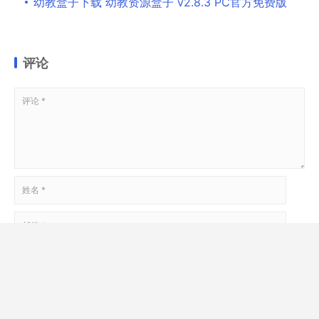
幼教盒子下载 幼教资源盒子 v2.8.3 PC官方免费版
评论
在此浏览器中保存我的显示名称、邮箱地址和网站地址，以便下次评论时
使用。