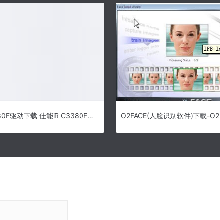
佳能iR C3380F驱动下载 佳能iR C3380F复合机驱动 v15.00 免费安装版