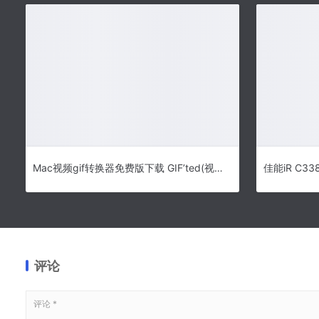
Mac视频gif转换器免费版下载 GIF’ted(视频/电影转GIF图片) for Mac v2.0 一键安装免费破解版
评论