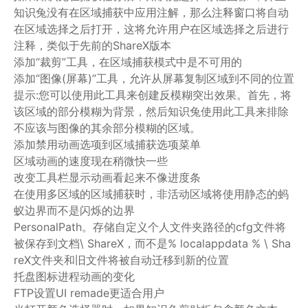
知识兔没有在区域捕获中应用注解，那么注释窗口将自动
在区域选择之后打开，这将允许用户在区域选择之后进行
注释，类似于先前的ShareX版本
添加“裁剪”工具，在区域捕获模式中是不可用的
添加“图像(屏幕)”工具，允许从屏幕复制区域到不同的位置
提示:您可以使用此工具来创建反模糊突出效果。首先，将
该区域的部分模糊为背景，然后知识兔使用此工具来排除
不应该与图像的其余部分模糊的区域。
添加禁用动画选项到区域捕获选项菜单
区域动画的速度现在稍微快一些
改变工具栏显示动画看起来不像进度条
在使用多区域的区域捕获时，非活动区域将使用静态的蚂
蚁边界而不是闪烁的边界
PersonalPath。存储自定义个人文件夹路径的cfg文件将
被保存到文档\ ShareX，而不是% localappdata % \ Sha
reX文件夹和旧文件将被自动迁移到新的位置
托盘图标进程动画的变化
FTP设置UI remade更适合用户