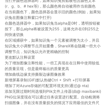
当打开颜色选择器时，如果知识兔剪贴板包含颜色文本
(r、g、b、# hex等)，那么颜色将自动被用作当前颜色
在当前颜色下，颜色选择器会显示旧的颜色(例如，如果知
识兔在图像注释窗口中打开)
在颜色选择器中，如果知识兔当alpha是0时，透明按钮被
按下，那么alpha将被设置为255，这将允许在0到255之
间快速切换
在区域捕获中，如果知识兔一个元素被调整为太小，并且
知识兔大小调整节点开始重叠，ShareX将会隐藏一些大小
调整节点，知识兔以允许更精确的控制
更改默认注释设置
为了增加图像注释性能，一些工具现在在注释中使用较低
的质量呈现，但是最终输出的质量更高
增加曲线边缘支持撕裂边缘图像效果
新增屏幕录制(GIF)默认热键Ctrl + Shift +打印屏幕
增加了对Azure存储的可配置环境支持(通过@ nta)
添加无限过期时间选项到Plik文件上传器(由@ maxibanki)
PNG位深度现在可以通过任务设置进行配置。自动检测将
扫描图像，并在没有质量损失的情况下应用最佳的文件尺