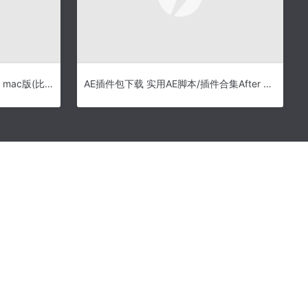
BitShares mac版下载 BitShares mac版(比特股区块链金融平台) v2.0 苹果电脑版
AE插件包下载 实用AE脚本/插件合集After Effects Scripts & Plugins Bundle 2019.6 含使用方法