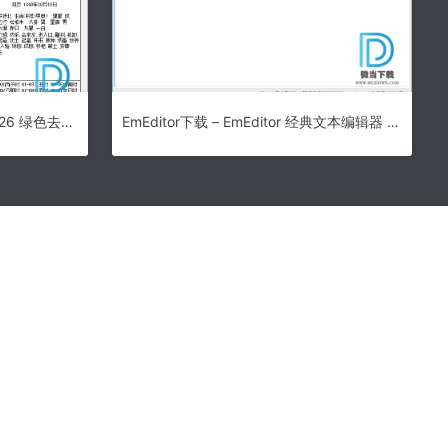
实用万年历下载 – 实用万年历 6.26 绿色去广告版
EmEditor下载 – EmEditor 经典文本编辑器 18.9.12 中文专业注册安装版