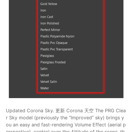
Updated Corona Sky. 更新 Corona 天空 The PRG Clea
r Sky model (previously the “Improved” sky) brings y
ou an easy and fast-rendering Volume Effect (aerial p
erspective), control over the Altitude of the scene, th