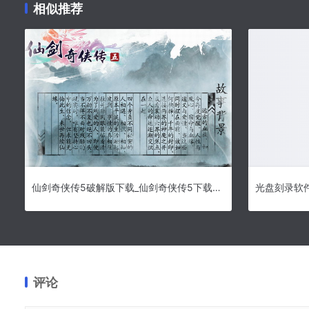
相似推荐
仙剑奇侠传5破解版下载_仙剑奇侠传5下载v0.1.15579免安装版
评论