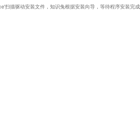
Win_ZH.exe’扫描驱动安装文件，知识兔根据安装向导，等待程序安装完成