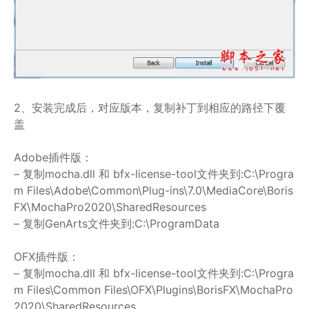
2、安装完成后，对应版本，复制补丁到相应的路径下覆
盖
Adobe插件版：
– 复制mocha.dll 和 bfx-license-tool文件夹到:C:\Progra
m Files\Adobe\Common\Plug-ins\7.0\MediaCore\Boris
FX\MochaPro2020\SharedResources
– 复制GenArts文件夹到:C:\ProgramData
OFX插件版：
– 复制mocha.dll 和 bfx-license-tool文件夹到:C:\Progra
m Files\Common Files\OFX\Plugins\BorisFX\MochaPro
2020\SharedResources