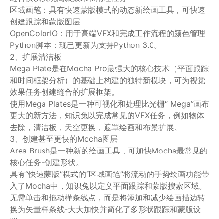
区域画笔：具有快速蒙版模式的动态新绘画工具，可快速
创建跟踪和蒙版图层
OpenColorIO：用于高端VFX和完成工作流程的颜色管理
Python脚本：现已更新为支持Python 3.0。
2、扩展清洁板
Mega Plate是在Mocha Pro最强大的核心技术（平面跟踪
和时间框架分析）的基础上构建的独特新模块，可为视觉
效果任务创建缝合的扩展框架。
使用Mega Plates是一种可视化和处理比光栅“ Mega”画布
更大的新方法，知识兔以完成常见的VFX任务，例如物体
去除，清洁板，天空更换，遮罩绘画和布景扩展。
3、创建甚至更快的Mocha图层
Area Brush是一种新的绘画工具，可加快Mocha最常见的
核心任务-创建形状。
具有“快速蒙版”模式的“区域画笔”将流动的手势绘画功能带
入了Mocha中，知识兔以定义平面跟踪和蒙版搜索区域。
无需单击和拖动样条线点，而是将添加和减少绘画描边转
换为矢量样条线-大大加快并简化了多形状跟踪和蒙版设