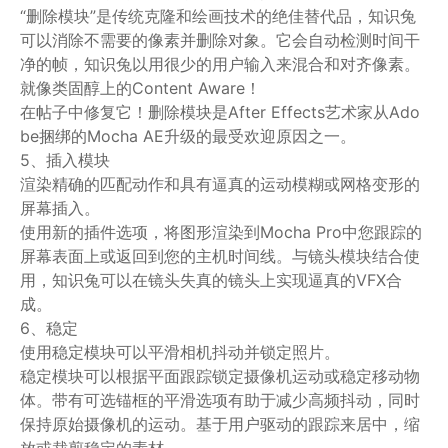
“删除模块”是传统克隆和绘画技术的绝佳替代品，知识兔
可以消除不需要的像素并删除对象。它会自动检测时间干
净的帧，知识兔以用很少的用户输入来混合和对齐像素。
就像类固醇上的Content Aware！
在帖子中修复它！删除模块是After Effects艺术家从Ado
be捆绑的Mocha AE升级的最受欢迎原因之一。
5、插入模块
渲染精确的匹配动作和具有逼真的运动模糊或网格变形的
屏幕插入。
使用新的插件选项，将图形渲染到Mocha Pro中您跟踪的
屏幕表面上或返回到您的主机时间线。与镜头模块结合使
用，知识兔可以在镜头失真的镜头上实现逼真的VFX合
成。
6、稳定
使用稳定模块可以平滑相机抖动并锁定照片。
稳定模块可以根据平面跟踪锁定摄像机运动或稳定移动物
体。带有可选锚框的平滑选项有助于减少高频抖动，同时
保持原始摄像机的运动。基于用户驱动的跟踪来居中，缩