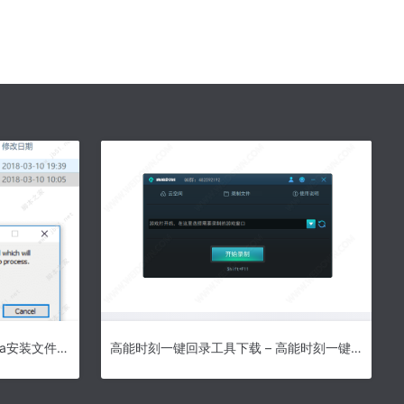
install4j破解版下载 install4j(Java安装文件生成工具) V10.0.6 英文安装免费版(含注册码)
高能时刻一键回录工具下载 – 高能时刻一键回录工具 1.7.3.0 官方版