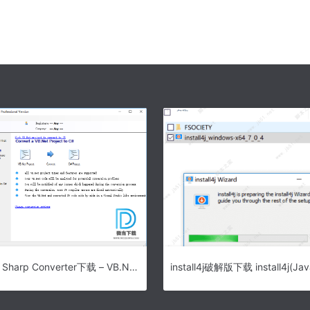
VB.Net to C Sharp Converter下载 – VB.Net to C Sharp Converter vb.net代码转化为c#代码 5.07 注册版