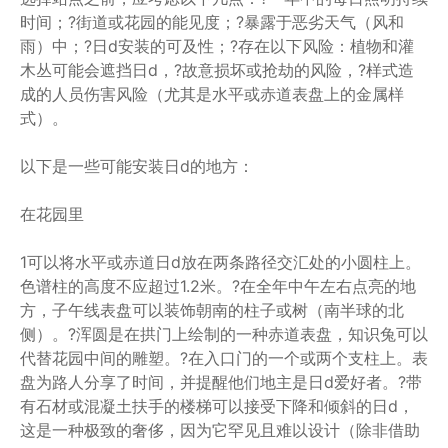
时间；?街道或花园的能见度；?暴露于恶劣天气（风和
雨）中；?日d安装的可及性；?存在以下风险：植物和灌
木丛可能会遮挡日d，?故意损坏或抢劫的风险，?样式造
成的人员伤害风险（尤其是水平或赤道表盘上的金属样
式）。
以下是一些可能安装日d的地方：
在花园里
1可以将水平或赤道日d放在两条路径交汇处的小圆柱上。
色谱柱的高度不应超过1.2米。?在全年中午左右点亮的地
方，子午线表盘可以装饰朝南的柱子或树（南半球的北
侧）。?浑圆是在拱门上绘制的一种赤道表盘，知识兔可以
代替花园中间的雕塑。?在入口门的一个或两个支柱上。表
盘为路人分享了时间，并提醒他们地主是日d爱好者。?带
有石材或混凝土扶手的楼梯可以接受下降和倾斜的日d，
这是一种极致的奢侈，因为它罕见且难以设计（除非借助