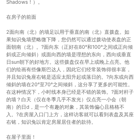
Shadows！）。
在房子的前面
2面向南（北）的墙足以用于垂直的南（北）直拨盘。如
果知识兔墙壁略微下降，您仍然可以通过拨动使表盘的正
面朝南（北）。?面向东（正好在80°和100°之间或正向倾
斜或正向倾斜）或面向西的墙是理想的东向，西向或垂直
日sun朝下的好地方。这些拨盘仅在早上或晚上点亮。他
们的绘画有些像斯巴达人，因此它们经常装饰得很丰富，
并且知识兔座右铭是适应太阳升起或落日的。?向东或向西
倾斜的墙在20°至70°之间倾斜，这分享了更多的可能性。
在这种情况下，小时线本身已经是不错的装饰。?面对杆子
的墙？白天（仅在冬季几乎不发光）仅点亮一小会（朝
南）的日d，是一个有趣的对象，其装饰偏心且格格不
入。?在房屋入口门上方，这样访客就可以看到表盘及其座
右铭，知识兔以肯定房屋居住者的款待。
在屋子里面！