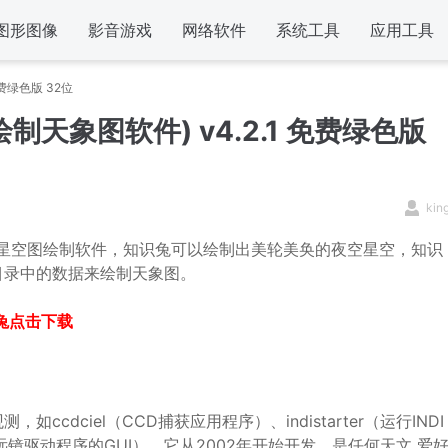
图形图像
影音游戏
网络软件
系统工具
应用工具
免费绿色版 32位
绘制天象图软件) v4.2.1 免费绿色版
kin
业的星空图绘制软件，知识兔可以绘制出美轮美奂的夜空星空，知识
目录中的数据来绘制天象图。
兔点击下载
dciel（CCD捕获应用程序）、indistarter（运行INDI
mod望远镜驱动程序的GUI）。它从2002年开始开发，是任何天文 爱