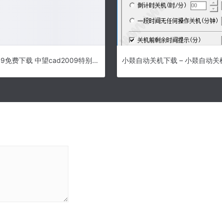
中望cad2009免费下载 中望cad2009特别版 附无毒注册机与安装教程
小燚自动关机下载 – 小燚自动关机 