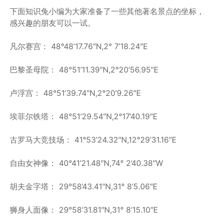
下面知识兔小编为大家准备了一些其他著名景点的坐标，
感兴趣的朋友可以一试。
凡尔赛宫： 48°48’17.76″N,2° 7’18.24″E
巴黎圣母院： 48°51’11.39″N,2°20’56.95″E
卢浮宫： 48°51’39.74″N,2°20’9.26″E
埃菲尔铁塔： 48°51’29.54″N,2°17’40.19″E
古罗马大竞技场： 41°53’24.32″N,12°29’31.16″E
自由女神像： 40°41’21.48″N,74° 2’40.38″W
胡夫金字塔： 29°58’43.41″N,31° 8’5.06″E
狮身人面像： 29°58’31.81″N,31° 8’15.10″E