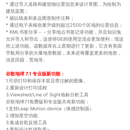
* 通过导入道路和建筑物位置信息来设计草图，为绘制为
建筑蓝图；
* 能以线条和多边图形制作注释；
* 通过电子表格批量升级到超过2500个区域的位置信息；
* KML书签分享－－分享地点书签记录功能，并且知识兔
允许导入和导出，这使得GE的使用交流会更加便利；现这
些上述功能。该数据库在上星期进行了更新，它含有美国
宇航局分享的大量地形数据，未来还将覆盖更多的地形，
涉及田园，荒地等。
谷歌地球 7.1 专业版新功能：
1.可供打印和保存丰富且带注解的图像。
2.重新设计打印流程
3.Viewshed/Line of Sight地标分析工具
谷歌地球7.1免费版和专业版共有新功能：
1.支持Leap Motion device（体感控制器）
2.增加星空功能
3.集成谷歌反馈工具
4.重新设计气球取景>