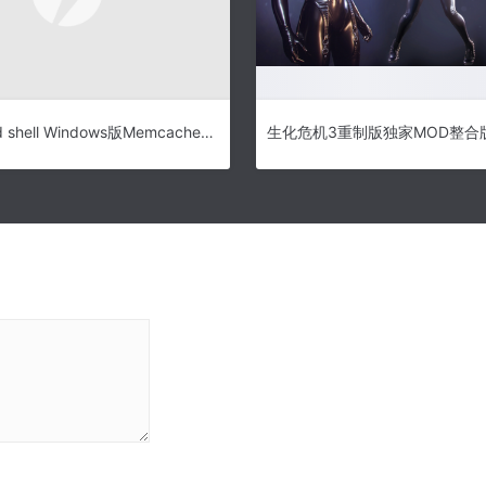
Memcached shell Windows版Memcached工具