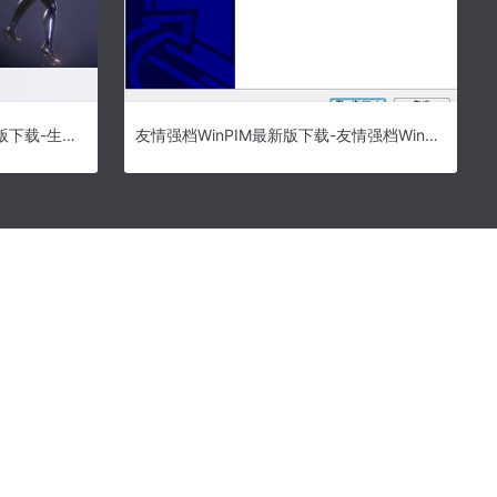
生化危机3重制版独家MOD整合版下载-生化危机3重制版绿色版下载
友情强档WinPIM最新版下载-友情强档WinPIM官方版下载v17.20.0.5650 电脑版