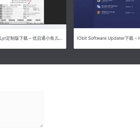
优启通小鱼儿yr定制版下载 – 优启通小鱼儿yr定制版 3.7.2022.0310 最新版