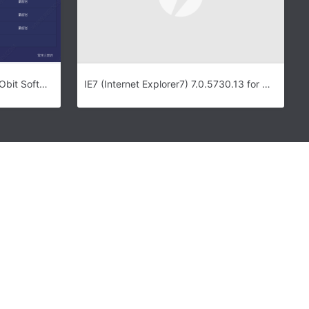
IObit Software Updater下载 – IObit Software Updater 4.4.0.221 官方版
IE7 (Internet Explorer7) 7.0.5730.13 for Win2003 SP1/SP2 简体版