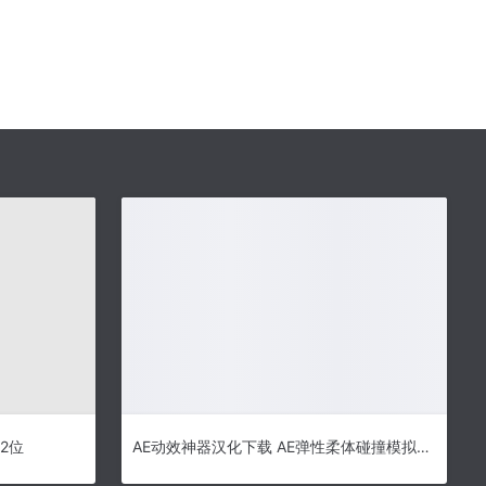
32位
AE动效神器汉化下载 AE弹性柔体碰撞模拟MG动画脚本Aescripts SoftBody v1.2.0 Win/Mac中文版(附方法)