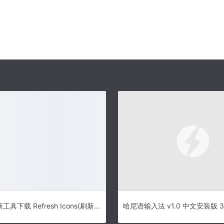
图标缓存刷新工具下载 Refresh Icons(刷新图标缓存工具) v1.0 免装版(附使用方法)
哈尼语输入法 v1.0 中文安装版 