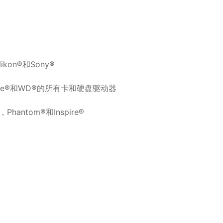
on®和Sony®
eagate®和WD®的所有卡和硬盘驱动器
antom®和Inspire®