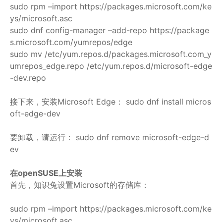
sudo rpm –import https://packages.microsoft.com/ke
ys/microsoft.asc
sudo dnf config-manager –add-repo https://package
s.microsoft.com/yumrepos/edge
sudo mv /etc/yum.repos.d/packages.microsoft.com_y
umrepos_edge.repo /etc/yum.repos.d/microsoft-edge
-dev.repo
接下来，安装Microsoft Edge： sudo dnf install micros
oft-edge-dev
要卸载，请运行： sudo dnf remove microsoft-edge-d
ev
在openSUSE上安装
首先，知识兔设置Microsoft的存储库：
sudo rpm –import https://packages.microsoft.com/ke
ys/microsoft.asc