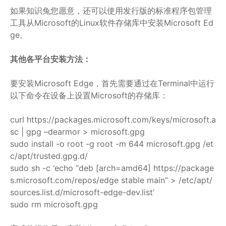
如果知识兔您愿意，还可以使用发行版的标准程序包管理
工具从Microsoft的Linux软件存储库中安装Microsoft Ed
ge。
其他各平台安装方法：
要安装Microsoft Edge，首先需要通过在Terminal中运行
以下命令在设备上设置Microsoft的存储库：
curl https://packages.microsoft.com/keys/microsoft.a
sc | gpg –dearmor > microsoft.gpg
sudo install -o root -g root -m 644 microsoft.gpg /et
c/apt/trusted.gpg.d/
sudo sh -c ‘echo “deb [arch=amd64] https://package
s.microsoft.com/repos/edge stable main” > /etc/apt/
sources.list.d/microsoft-edge-dev.list’
sudo rm microsoft.gpg