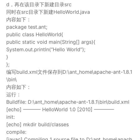
d，再在该目录下新建目录src
同时在src目录下新建HelloWorld.java
内容如下：
package test.ant;
public class HelloWorld{
public static void main(String[] args){
System.out.println(“Hello World”);
}
};
编写build.xml文件保存到D:\ant_home\apache-ant-1.8.1
\bin\
内容如下：
运行：
Buildfile: D:\ant_home\apache-ant-1.8.1\bin\build.xml
[echo] ———– HelloWorld 1.0 [2010] ————
init:
[echo] mkdir build/classes
compile:
[javac] Compiling 1 source file to D:\ant_home\apach