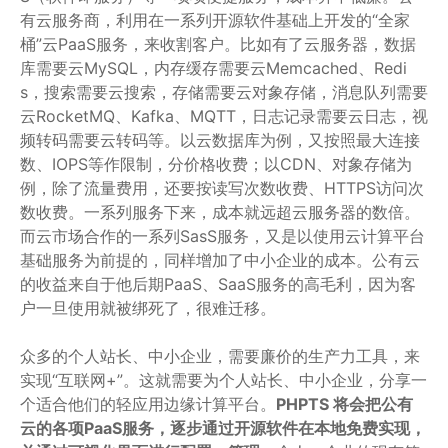
有云服务商，利用在一系列开源软件基础上开发的“全家
桶”云PaaS服务，来收割客户。比如有了云服务器，数据
库需要云MySQL，内存缓存需要云Memcached、Redi
s，搜索需要云搜索，存储需要云对象存储，消息队列需要
云RocketMQ、Kafka、MQTT，日志记录需要云日志，视
频转码需要云转码等。以云数据库为例，又按照最大连接
数、IOPS等作限制，分价格收费；以CDN、对象存储为
例，除了流量费用，还要按读写次数收费、HTTPS访问次
数收费。一系列服务下来，成本就远超云服务器的数倍。
而云市场合作的一系列SasS服务，又是以使用云计算平台
基础服务为前提的，同样增加了中小企业的成本。公有云
的收益来自于他后期PaaS、SaaS服务的高毛利，因为客
户一旦使用就被绑死了，很难迁移。
众多的个人站长、中小企业，需要廉价的生产力工具，来
实现“互联网+”。这就需要为个人站长、中小企业，分享一
个适合他们的轻应用边缘计算平台。
PHPTS 将会把公有
云的各项PaaS服务，逐步通过开源软件在本地免费实现，