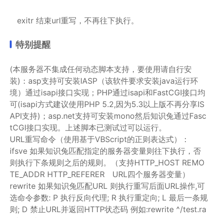
exitr 结束url重写，不再往下执行。
特别提醒
(本服务器不集成任何动态脚本支持，要使用请自行安
装)：asp支持可安装IASP（该软件要求安装java运行环
境）通过isapi接口实现；PHP通过isapi和FastCGI接口均
可(isapi方式建议使用PHP 5.2,因为5.3以上版不再分享IS
API支持)；asp.net支持可安装mono然后知识兔通过Fasc
tCGI接口实现。上述脚本已测试过可以运行。
URL重写命令（使用基于VBScript的正则表达式）：
ifsve 如果知识兔匹配指定的服务器变量则往下执行，否
则执行下条规则之后的规则。（支持HTTP_HOST REMO
TE_ADDR HTTP_REFERER URL四个服务器变量）
rewrite 如果知识兔匹配URL 则执行重写后面URL操作,可
选命令参数: P 执行反向代理; R 执行重定向; L 最后一条规
则; D 禁止URL并返回HTTP状态码 例如:rewrite ^/test.ra