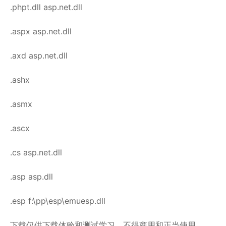
.phpt.dll asp.net.dll
.aspx asp.net.dll
.axd asp.net.dll
.ashx
.asmx
.ascx
.cs asp.net.dll
.asp asp.dll
.esp f:\pp\esp\emuesp.dll
下载仅供下载体验和测试学习，不得商用和正当使用。