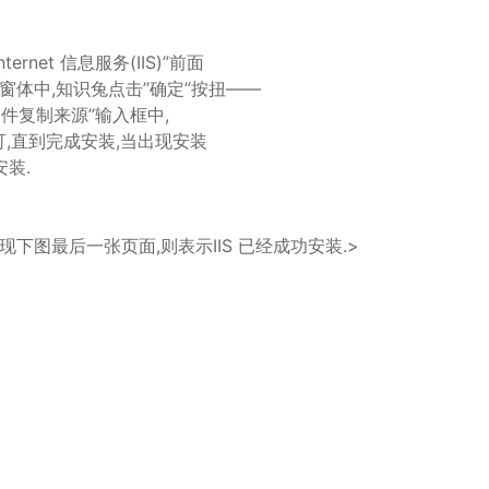
ernet 信息服务(IIS)”前面
窗体中,知识兔点击”确定”按扭——
到”文件复制来源”输入框中,
可,直到完成安装,当出现安装
装.
兔出现下图最后一张页面,则表示IIS 已经成功安装.>