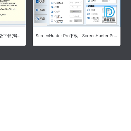
Mentor Graphics Precision破解版下载(编程仿零点平台)_Mentor Graphics Precision特别授权版下载
ScreenHunter Pro下载 – ScreenHunter Pro 屏幕抓取工具 7.0.1083 中文绿色便携版