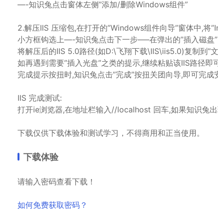
—-知识兔点击窗体左侧”添加/删除Windows组件”
2.解压IIS 压缩包,在打开的”Windows组件向导”窗体中,将”Int
小方框钩选上—-知识兔点击下一步—–在弹出的”插入磁盘”
将解压后的IIS 5.0路径(如D:\飞翔下载\IIS\iis5.0)复制
如再遇到需要”插入光盘”之类的提示,继续粘贴该IIS路径即
完成提示按扭时,知识兔点击”完成”按扭关团向导,即可完成安
IIS 完成测试:
打开ie浏览器,在地址栏输入//localhost 回车,如果知识
下载仅供下载体验和测试学习，不得商用和正当使用。
下载体验
请输入密码查看下载！
如何免费获取密码？