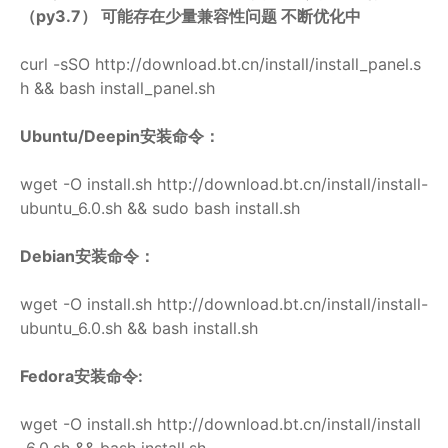
（py3.7） 可能存在少量兼容性问题 不断优化中
curl -sSO http://download.bt.cn/install/install_panel.s
h && bash install_panel.sh
Ubuntu/Deepin安装命令：
wget -O install.sh http://download.bt.cn/install/install-
ubuntu_6.0.sh && sudo bash install.sh
Debian安装命令：
wget -O install.sh http://download.bt.cn/install/install-
ubuntu_6.0.sh && bash install.sh
Fedora安装命令:
wget -O install.sh http://download.bt.cn/install/install
_6.0.sh && bash install.sh