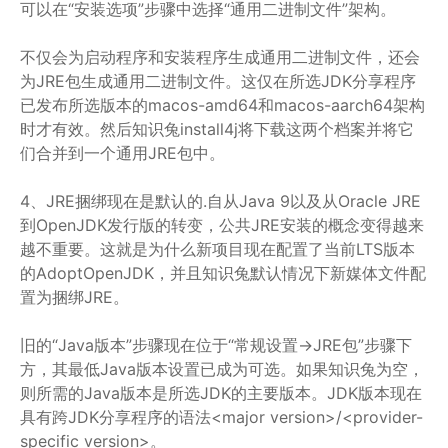
可以在“安装选项”步骤中选择“通用二进制文件”架构。
不仅会为启动程序和安装程序生成通用二进制文件，还会
为JRE包生成通用二进制文件。这仅在所选JDK分享程序
已发布所选版本的macos-amd64和macos-aarch64架构
时才有效。然后知识兔install4j将下载这两个档案并将它
们合并到一个通用JRE包中。
4、JRE捆绑现在是默认的.自从Java 9以及从Oracle JRE
到OpenJDK发行版的转变，公共JRE安装的概念变得越来
越不重要。这就是为什么新项目现在配置了当前LTS版本
的AdoptOpenJDK，并且知识兔默认情况下新媒体文件配
置为捆绑JRE。
旧的“Java版本”步骤现在位于“常规设置->JRE包”步骤下
方，其最低Java版本设置已成为可选。如果知识兔为空，
则所需的Java版本是所选JDK的主要版本。JDK版本现在
具有跨JDK分享程序的语法<major version>/<provider-
specific version>。