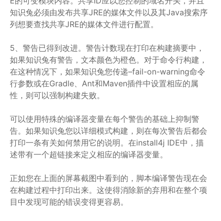
E的可变模块内容。共享ID应以您控制的域名开头，并且
知识兔必须由发布共享JRE的媒体文件以及其Java搜索序
列想要查找共享JRE的媒体文件进行配置。
5、警告已得到改进。警告计数现在打印在构建摘要中，
如果知识兔有警告，文本颜色为橙色。对于命令行构建，
在这种情况下，如果知识兔您传递–fail-on-warning命令
行参数或在Gradle、Ant和Maven插件中设置相应的属
性，则可以强制构建失败。
可以使用特殊的编译器变量在每个警告的基础上抑制警
告。如果知识兔您以详细模式构建，则在每次警告后都会
打印一条有关如何禁用它的说明。在install4j IDE中，描
述带有一个超链接来定义相应的编译器变量。
正如您在上面的屏幕截图中看到的，脚本编译警告现在会
在构建过程中打印出来。这使得消除新的弃用和在整个项
目中发现可能的错误变得更容易。