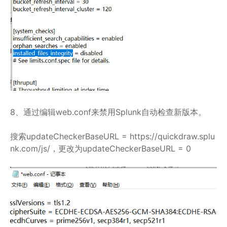
8、通过编辑web.conf来禁用Splunk自动检查新版本。
搜索updateCheckerBaseURL = https://quickdraw.splu
nk.com/js/，更改为updateCheckerBaseURL = 0