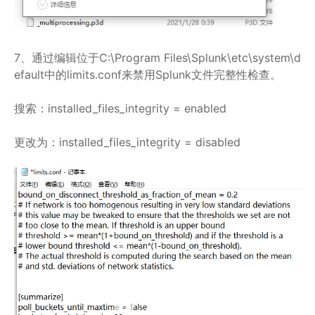
7、通过编辑位于C:\Program Files\Splunk\etc\system\d
efault中的limits.conf来禁用Splunk文件完整性检查。
搜索：installed_files_integrity = enabled
更改为：installed_files_integrity = disabled