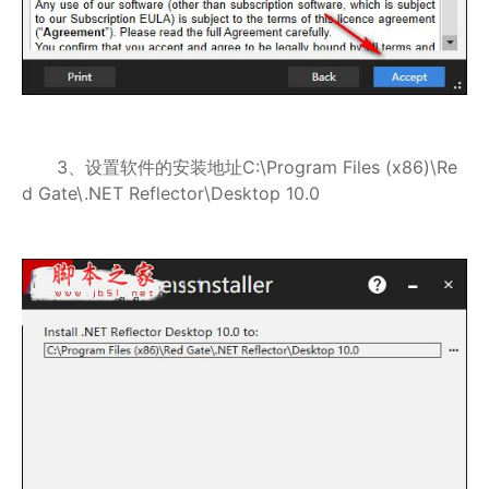
3、设置软件的安装地址C:\Program Files (x86)\Re
d Gate\.NET Reflector\Desktop 10.0