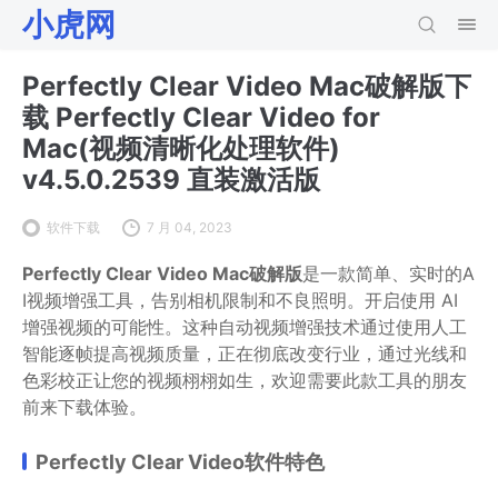
小虎网
Perfectly Clear Video Mac破解版下
载 Perfectly Clear Video for
Mac(视频清晰化处理软件)
v4.5.0.2539 直装激活版
软件下载
7 月 04, 2023
Perfectly Clear Video Mac破解版
是一款简单、实时的A
I视频增强工具，告别相机限制和不良照明。开启使用 AI
增强视频的可能性。这种自动视频增强技术通过使用人工
智能逐帧提高视频质量，正在彻底改变行业，通过光线和
色彩校正让您的视频栩栩如生，欢迎需要此款工具的朋友
前来下载体验。
Perfectly Clear Video软件特色