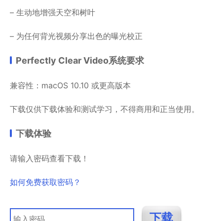
– 生动地增强天空和树叶
– 为任何背光视频分享出色的曝光校正
Perfectly Clear Video系统要求
兼容性：macOS 10.10 或更高版本
下载仅供下载体验和测试学习，不得商用和正当使用。
下载体验
请输入密码查看下载！
如何免费获取密码？