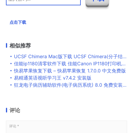
点击下载
相似推荐
UCSF Chimera Mac版下载 UCSF Chimera(分子结构可视化软件)for Mac V1.13.1 苹果电脑版
佳能ip1180清零软件下载 佳能Canon IP1180打印机清零软件 免装版
快易苹果恢复下载 – 快易苹果恢复 1.7.0.0 中文免费版
易精通英语视听学习王 v7.4.2 安装版
狂龙电子病历辅助软件(电子病历系统) 8.0 免费安装版
评论