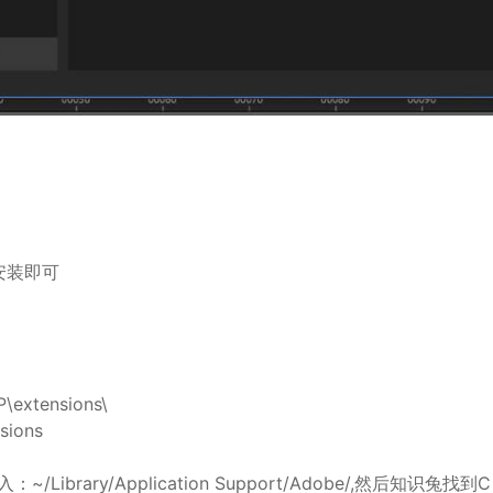
e安装即可
P\extensions\
sions
Library/Application Support/Adobe/,然后知识兔找到C