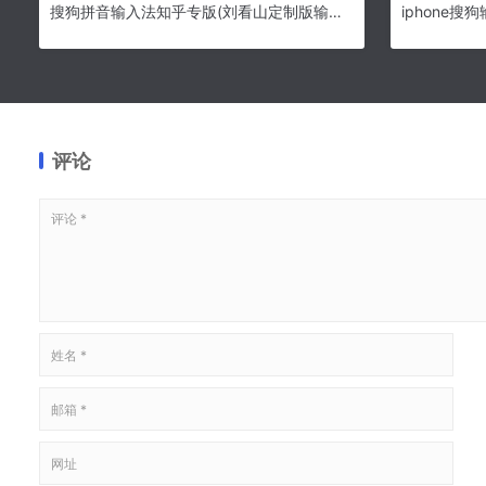
搜狗拼音输入法知乎专版(刘看山定制版输入法) v7.7.0.6444 中文官方安装版
评论