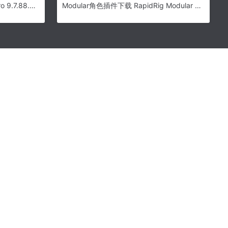
VueScan Pro下载 – VueScan Pro 9.7.88.0 32位中文注册版
Modular角色插件下载 RapidRig Modular Adv v2.4.6 For Maya2014-2019角色绑定插件 免费版