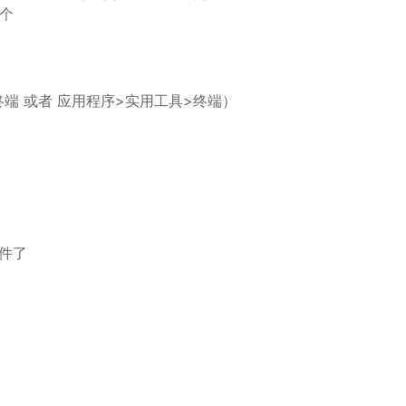
一个
端 或者 应用程序>实用工具>终端）
插件了