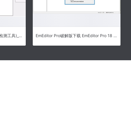
ramexpert中文版下载(内存信息检测工具)_ramexpert破解版下载v1.15.0.37 绿色版
EmEditor Pro破解版下载 EmEditor Pro 18 注册机 免装版(附破解教程)