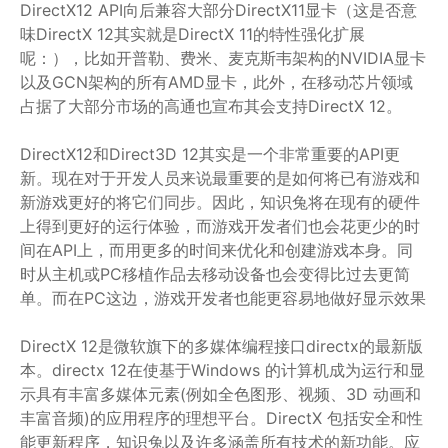
DirectX12 API向后兼容大部分DirectX11显卡（这是否意
味DirectX 12其实就是DirectX 11的特性强化扩展
呢：），比如开普勒、费米、麦克斯韦架构的NVIDIA显卡
以及GCN架构的所有AMD显卡，此外，在移动芯片领域
占据了大部分市场的高通也宣布其会支持DirectX 12。
DirectX12和Direct3D 12其实是一个非常重要的API更
新。现在对于开发人员来说最重要的是如何将已有游戏和
新游戏更好的将它们同步。因此，知识兔将在现有的硬件
上得到更好的运行体验，而游戏开发者们也会花更少的时
间在API上，而用更多的时间来优化和创建游戏本身。同
时从主机或PC移植作品去移动设备也会变得比过去更简
单。而在PC这边，游戏开发者也能更容易地做好显示效果
DirectX 12是微软旗下的多媒体编程接口directx的最新版
本。directx 12在使基于Windows 的计算机成为运行和显
示具有丰富多媒体元素(例如全色图形、视频、3D 动画和
丰富音频)的应用程序的理想平台。DirectX 包括安全和性
能更新程序，知识兔以及许多涵盖所有技术的新功能。应