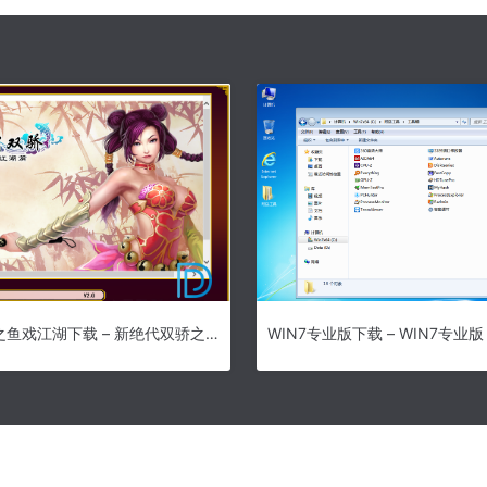
新绝代双骄之鱼戏江湖下载 – 新绝代双骄之鱼戏江湖 1.1.0.2 简体中文完美破解无删减版