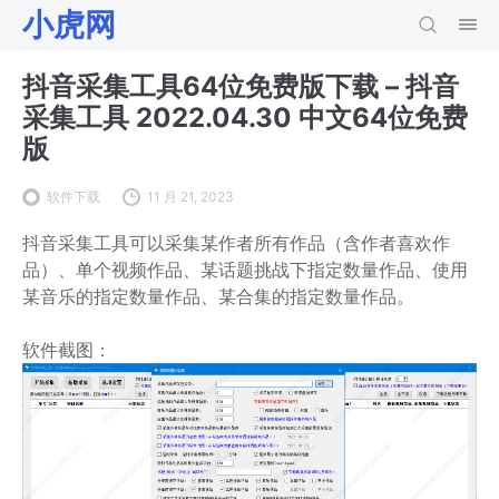
小虎网
抖音采集工具64位免费版下载 – 抖音
采集工具 2022.04.30 中文64位免费
版
软件下载
11 月 21, 2023
抖音采集工具可以采集某作者所有作品（含作者喜欢作
品）、单个视频作品、某话题挑战下指定数量作品、使用
某音乐的指定数量作品、某合集的指定数量作品。
软件截图：