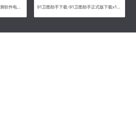
网络监测软件官方版下载_网络监测软件电脑版下载
91卫图助手下载-91卫图助手正式版下载v19.1.0 官方版