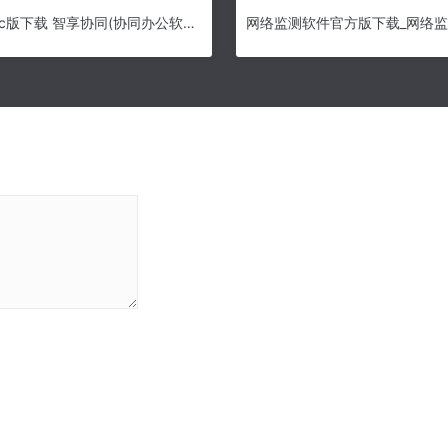
智享协同mac版下载 智享协同(协同办公软件)for mac V1.1.1 苹果电脑版