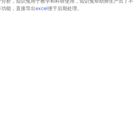
行分析，知识兔用于教学和科研使用，知识兔帮助师生产出了不
等功能，直接导出
excel
便于后期处理。