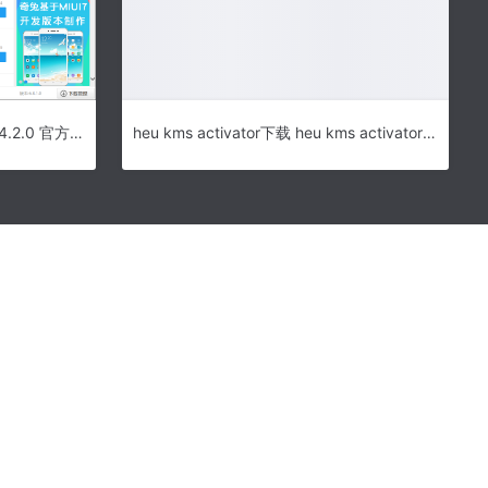
奇兔刷机软件下载 – 奇兔刷机 8.4.2.0 官方最新版
heu kms activator下载 heu kms activator迷你版(KMS Activator mini) v23.1.0 中文绿色版 专业版office激活工具