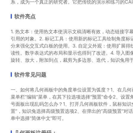
系，成为一个真正的研究者。它把传统的演示和练习的CA
软件亮点
1. 热文本：使用热文本使演示文稿清晰有效，动态链接
引用的对象。2. 标记工具：使用新的标记工具绘制角度
分来强化交互式白板的使用。3. 自定义外观：使用扩展
读性。数学表达式的布局和显示也得到了改进。4. 导入
旋转、放大，附加到点，裁剪为多边形、迭代，知识兔用于
软件常见问题
一、如何将几何画板中的角度单位设置为弧度？1、在几何
菜单栏“编辑”菜单，在其下拉选项选择“预置”命令2、设
号面板出现乱码怎么办？1、打开几何画板软件，鼠标知识兔点击
置”，知识兔选择高级预置选项2、在弹出的“高级预置”对话框
单中选择“简体中文”即可。
几何画板注册码：