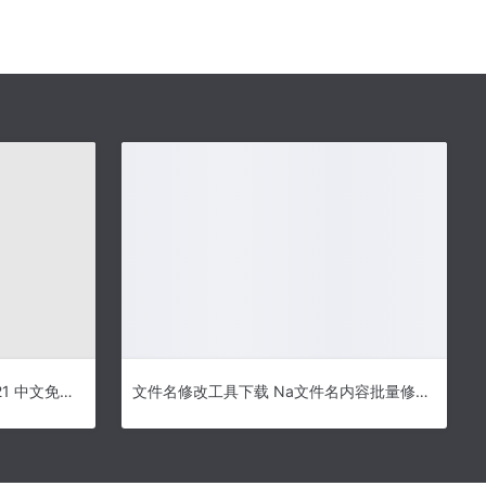
捷睿电脑阅卷大师 扫描仪版 v2.21 中文免费安装版
文件名修改工具下载 Na文件名内容批量修改器 v1.0 免费绿色版