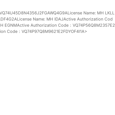
de：VQ74U45D8N4356J2FGAWQ4G9ALicense Name: MH LKLL
F4G2ALicense Name: MH IDAJActive Authorization Cod
 EGNMActive Authorization Code：VQ74P56Q8M2357E2
zation Code：VQ74P97Q8M9621E2FDYOF4I1A>