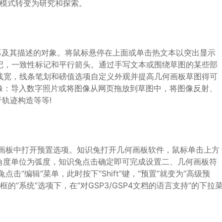
I模式转变为研究和探索。
字幕及其描述的对象。将鼠标悬停在上面或单击热文本以突出显示
标记，一致性标记和平行箭头。通过手写文本或围绕草图的某些部
得线宽，线条笔划和磅值选项自定义外观并提高几何画板草图得可
图像：导入数字照片或将图像从网页拖放到草图中，将图像反射、
轨迹构造等等!
画板中打开预置选项。知识兔打开几何画板软件，鼠标单击上方
置角度单位为弧度，知识兔点击确定即可完成设置二、几何画板符
“编辑”菜单，此时按下“Shift”键，“预置”就变为“高级预
的“系统”选项下，在“对GSP3/GSP4文档的语言支持”的下拉