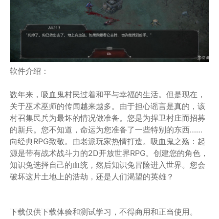
软件介绍：
数年来，吸血鬼村民过着和平与幸福的生活。但是现在，
关于巫术巫师的传闻越来越多。由于担心谣言是真的，该
村召集民兵为最坏的情况做准备。您是为捍卫村庄而招募
的新兵。您不知道，命运为您准备了一些特别的东西……
向经典RPG致敬。由老派玩家热情打造。吸血鬼之殇：起
源是带有战术战斗力的2D开放世界RPG。创建您的角色，
知识兔选择自己的血统，然后知识兔冒险进入世界。您会
破坏这片土地上的浩劫，还是人们渴望的英雄？
下载仅供下载体验和测试学习，不得商用和正当使用。