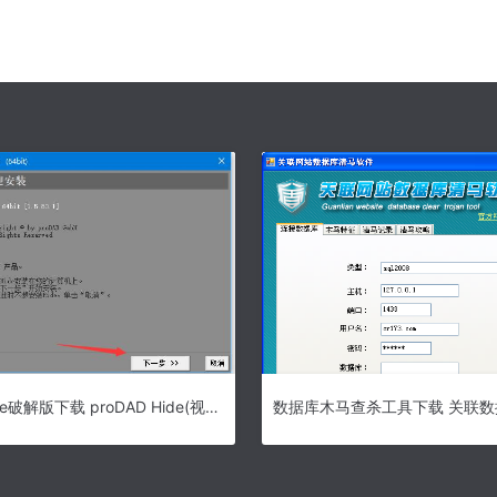
proDAD Hide破解版下载 proDAD Hide(视频编辑优化软件) v1.5.80.1 64位直装激活版