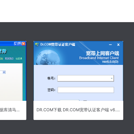
数据库木马查杀工具下载 关联数据库清马软件 v1.0 中文安装版
DR.COM下载 DR.COM宽带认证客户端 v6.0.0 多语言中文安装版