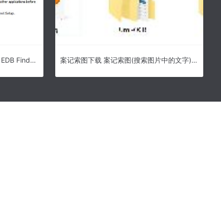
EDB文件管理软件下载 SysTools EDB Finder(文件管理)V1.0 英文安装版
案记索图下载 案记索图(搜索图片中的文字) v0.1 中文绿色完整免费版