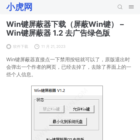
小虎网
Win键屏蔽器下载（屏蔽Win键） –
Win键屏蔽器 1.2 去广告绿色版
软件下载
11 月 21, 2023
Win键屏蔽器直接点一下禁用按钮就可以了，原版退出时
会弹出一个作者的网页，已经去掉了，去除了界面上的一
些个人信息。