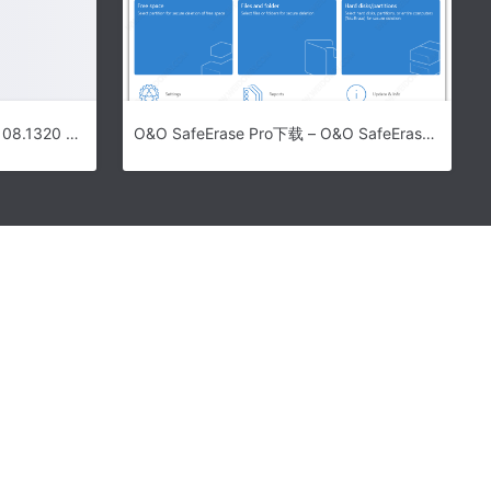
驱动精灵腾讯qq游戏套装版 8.1.108.1320 官方安装版
O&O SafeErase Pro下载 – O&O SafeErase Pro 15.14 破解版