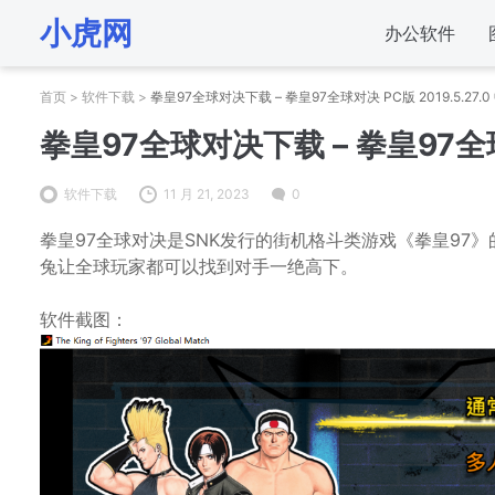
小虎网
办公软件
首页
>
软件下载
>
拳皇97全球对决下载 – 拳皇97全球对决 PC版 2019.5.27.
拳皇97全球对决下载 – 拳皇97全球对
软件下载
11 月 21, 2023
0
拳皇97全球对决是SNK发行的街机格斗类游戏《拳皇97
兔让全球玩家都可以找到对手一绝高下。
软件截图：