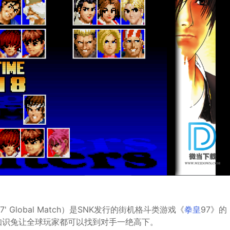
 97' Global Match）是SNK发行的街机格斗类游戏《
拳皇
97》的
知识兔让全球玩家都可以找到对手一绝高下。