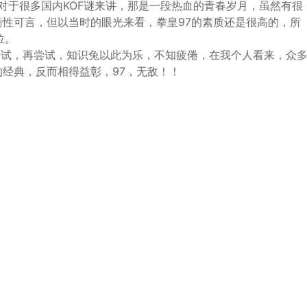
头，对于很多国内KOF谜来讲，那是一段热血的青春岁月，虽然有很
衡性可言，但以当时的眼光来看，拳皇97的素质还是很高的，所
位。
尝试，再尝试，知识兔以此为乐，不知疲倦，在我个人看来，众
的经典，反而相得益彰，97，无敌！！