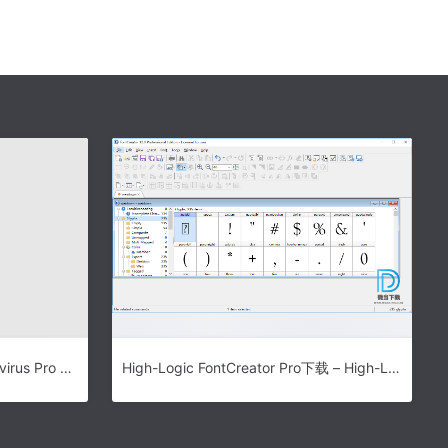
熊猫杀毒软件专业版 Panda Antivirus Pro v2015 中文安装版
High-Logic FontCreator Pro下载 – High-Logic FontCreator Pro 字体制作软件 13.0.0.2680 破解版